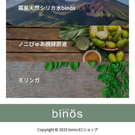
霧島天然シリカ水binös
ノニぴゅあ醗酵原液
モリンガ
Copyright © 2025 binös ECショップ