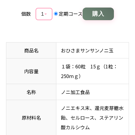
個数
定期コース
購入
商品名
おひさまサンサンノニ玉
１袋：60粒 15ｇ（1粒：
内容量
250ｍｇ）
名称
ノニ加工食品
ノニエキス末、還元麦芽糖水
原材料名
飴、セルロース、ステアリン
酸カルシウム