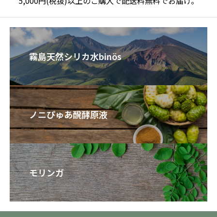
5,000円(税抜)以上のご購入で配送料無料でお届け。
霧島天然シリカ水binös
ノニぴゅあ醗酵原液
モリンガ