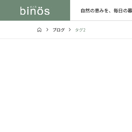
自然の恵みを、毎日の



タグ2
ブログ