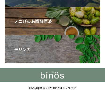
ノニぴゅあ醗酵原液
モリンガ
Copyright © 2025 binös ECショップ


TEL
Mail